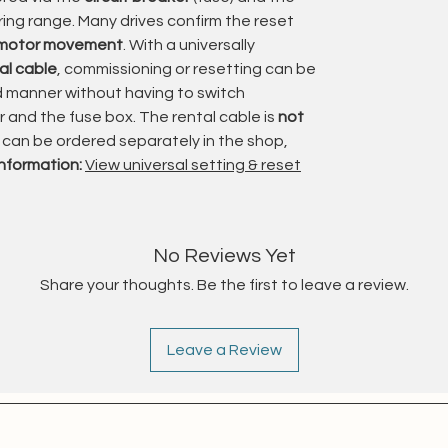
aring range. Many drives confirm the reset
ndwerksbetrieb
 motor movement
. With a universally
al cable
, commissioning or resetting can be
 und Drehrichtung
ed manner without having to switch
GPSR
and the fuse box. The rental cable is
not
g und der mechanischen Kupplung
t can be ordered separately in the shop,
f ersetzt, sodass der Motor technisch geprüft
information:
View universal setting & reset
t.
enjalousien
r den Einsatz in Raffstoreanlagen,
No Reviews Yet
temen entwickelt.
Share your thoughts. Be the first to leave a review.
erung ermöglichen diese Motoren eine
t und Schatten.
Leave a Review
it
tung verlängere ich die Lebensdauer dieser
ne nachhaltige Alternative zum Neukauf.
 nach GPSR geprüft und erfüllen die aktuellen