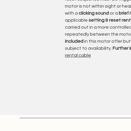
motor is not within sight or he
Prüfung und Aufbereitung im Ha
with a
clicking sound
or a
brief
Funktions- und Laufverhalten
applicable
setting & reset rent
Mechanische Endabschaltung
carried out in a more controll
Elektrische Sicherheit nach 
repeatedly between the motor 
Zustand der Anschlussleitun
included
in this motor offer bu
Verschleißteile werden bei Bedar
subject to availability.
Further 
und sofort wieder einsatzbereit is
rental cable
Einsatzgebiet: Raffstore und Auß
Die Somfy J4-Serie ist speziell fü
Außenjalousien und Fassadensys
Durch präzise Lamellenpositioni
feinfühlige Regulierung von Lich
Nachhaltigkeit trifft auf Sicherhe
Durch die fachgerechte Aufberei
hochwertigen Blockantriebe – ei
Alle angebotenen Motoren werden