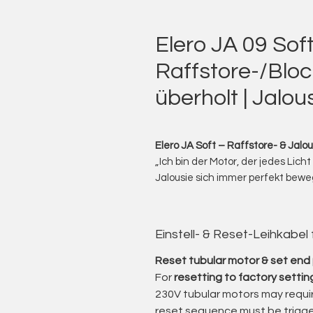
Elero JA 09 Sof
Raffstore-/Blo
überholt | Jalou
Elero JA Soft – Raffstore- & Jalou
„Ich bin der Motor, der jedes Licht
Jalousie sich immer perfekt beweg
Ich biete Ihnen gebrauchte Elero
die professionelle Antriebslösun
Die JA Soft-Serie von Elero steht
Einstell- & Reset-Leihkabel
entwickelt, um Lamellenbewegung
reagieren und selbst bei ungüns
Reset tubular motor & set end 
arbeiten.
For
resetting to factory settin
Die Motoren
JA Soft:
sind klassis
230V tubular motors may requir
Schaltsteuerungen – ideal für S
reset sequence must be trigge