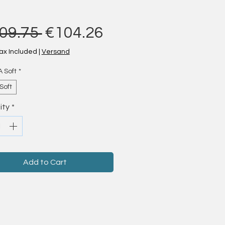
Regular Price
Sale Price
09.75 
€104.26
ax Included
|
Versand
A Soft
*
Soft
ity
*
Add to Cart