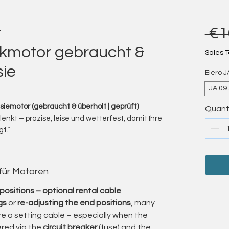
t
 €1
ckmotor gebraucht &
Sales T
sie
Elero J
JA 09 
siemotor (gebraucht & überholt | geprüft)
Quant
 lenkt – präzise, leise und wetterfest, damit Ihre
t.“
 JA Soft Raffstore- und Jalousiemotoren an –
g für Außenraffstore- und Fassadensysteme.
 für Präzision, Laufruhe und Langlebigkeit –
 für Motoren
en exakt zu steuern, auf Wind und Sonne zu
tigen Wetterbedingungen zuverlässig zu
positions – optional rental cable
gs
or
re-adjusting the end positions
, many
che, mechanische Antriebe für einfache
e a setting cable – especially when the
tandardanlagen.
red via the
circuit breaker
(fuse) and the