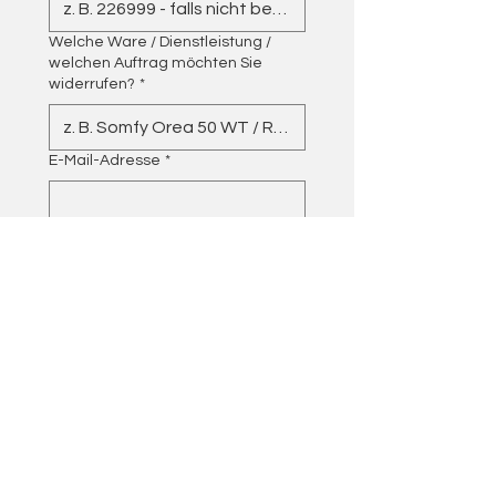
Welche Ware / Dienstleistung /
welchen Auftrag möchten Sie
widerrufen?
*
E-Mail-Adresse
*
Bestellt am / erhalten am
Grund des Widerrufs (optional)
Hiermit widerrufe ich den 
oben angegebenen 