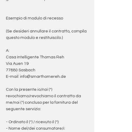
Esempio di modulo di recesso
(Se desideri annullare il contratto, compila
questo modulo e restituiscilo.)
A:
Casa intelligente Thomas Reh
Via Auen 19
77880 Sasbach
E-mail:
info@smarthomereh.de
Con la presente io/noi (*)
revochiamo/revochiamo il contratto da
me/noi (*) concluso per la fornitura del
seguente servizio:
- Ordinato il (*) / ricevuto il (*):
- Nome del/dei consumatore/i: