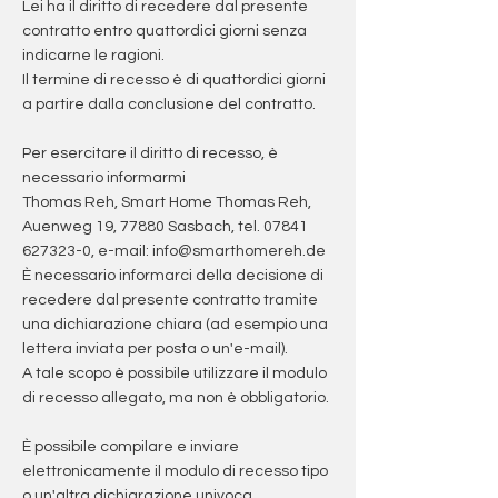
Lei ha il diritto di recedere dal presente
contratto entro quattordici giorni senza
indicarne le ragioni.
Il termine di recesso è di quattordici giorni
a partire dalla conclusione del contratto.
Per esercitare il diritto di recesso, è
necessario informarmi
Thomas Reh, Smart Home Thomas Reh,
Auenweg 19, 77880 Sasbach, tel.
07841
627323-0
, e-mail:
info@smarthomereh.de
È necessario informarci della decisione di
recedere dal presente contratto tramite
una dichiarazione chiara (ad esempio una
lettera inviata per posta o un'e-mail).
A tale scopo è possibile utilizzare il modulo
di recesso allegato, ma non è obbligatorio.
È possibile compilare e inviare
elettronicamente il modulo di recesso tipo
o un'altra dichiarazione univoca.