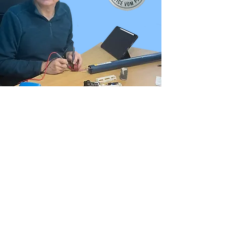
Medico del motore tubolare:
ispezione esperta e lavorazione
onesta
Affinché un motore tubolare funzioni
in modo affidabile, non bastano i
semplici pezzi di ricambio: servono
precisione, esperienza e una
conoscenza approfondita della
tecnologia sottostante. È proprio
questo che rappresenta il Dottore dei
Motori Tubolari. Ispeziono, misuro