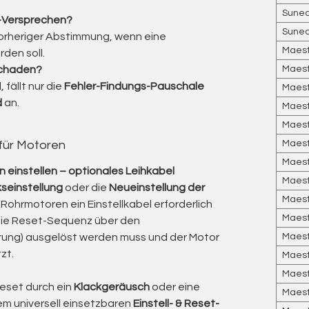
Sunea
s-Versprechen?
Sunea
uisto
orheriger Abstimmung, wenn eine
Maest
den soll.
ica invece di acquisto nuovo – la tecnologia
schaden?
Maest
 fällt nur die
Fehler-Findungs-Pauschale
Maest
spetto a un nuovo motore, senza necessità di
d
an.
Maest
Maest
 telecomandi e i sistemi Smart Home esistenti
 für Motoren
Maestr
n) rimangono collegati, salvo ripristino alle
Maestr
 einstellen – optionales Leihkabel
estata, ricalibrata e la portata radio verificata
Maestr
seinstellung
oder die
Neueinstellung der
do.
Maestr
Rohrmotoren ein Einstellkabel erforderlich
ard RTS e io di Somfy, ideale per sistemi misti e
Maestr
die Reset-Sequenz über den
rung) ausgelöst werden muss und der Motor
Maestr
stato dopo la riparazione (fniecorsa,
zt.
Maest
ata).
Maest
Reset durch ein
Klackgeräusch
oder eine
Maest
nem universell einsetzbaren
Einstell- & Reset-