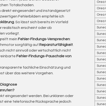
Orea 
delle tende con compensazione. »
ichen Totalschaden.
Orea 
en direkt eingesendet und instandgesetzt
Orea 
zwertigen Fehlerbildern empfehle ich
Orea 
bklärung
. So lässt sich bereits im Vorfeld
to per tende a cassonetto
 realistisch erscheint oder ob
Sunea
en vorliegt.
Sunea
– disponibili nelle versioni RTS e io – sono
reift mein
Fehler-Findungs-Versprechen
:
Sunea
de a cassonetto e sistemi con compensazione.
hrmotor sorgfältig auf
Reparaturfähigkeit
.
Sunea
corsa precisa con un moderno controllo radio,
ch nicht sinnvoll oder wirtschaftlich nicht
rante l’apertura e la chiusura della tenda.
Sunea
vereinbarte
Fehler-Findungs-Pauschale von
Sunea
ntrollati comodamente tramite telecomando
Sunea
e transparente fachliche Einschätzung und
ome come Somfy TaHoma e Connexoon. Nella
Sunea
st über das weitere Vorgehen.
ntrollo tramite smartphone o tablet, offrendo la
Sunea
-Diagnose
Sunea
 anrufen?
olato e testato in officina –
« verificato »
per il
Sunea
rekt eingesendet werden. Bei unklaren oder
 e intemperie.
Sunea
ist eine telefonische Rücksprache jedoch
Sunea