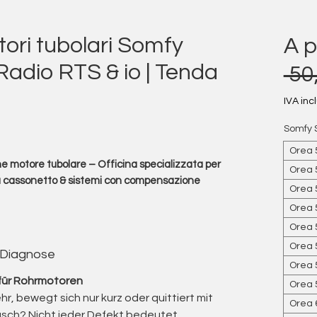
ori tubolari Somfy
A p
Radio RTS & io | Tenda
 50
IVA inc
lutazione è 5.0 su cinque stelle
Somfy 
Orea 
 motore tubolare – Officina specializzata per
Orea 
e a cassonetto & sistemi con compensazione
Orea 
Orea 
Orea 
Orea 
 Diagnose
Orea 
 perfetta – preciso, silenzioso e affidabile. »
für Rohrmotoren
Orea 
hr, bewegt sich nur kurz oder quittiert mit
Orea 
a è stata controllata e preparata per un
usch? Nicht jeder Defekt bedeutet