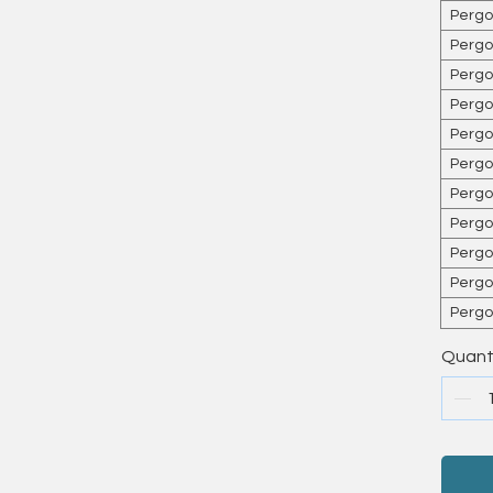
Pergo
Pergo
Pergo
Pergo
rativo successivo alla ricezione.
te il giorno lavorativo seguente.
Pergo
 alla piattaforma o al metodo di spedizione.
Pergo
Pergo
Pergo
Pergo
Pergo
i modelli Somfy (vedi varianti)
Pergo
 caso di danno totale (es. infiltrazioni d’acqua,
Quant
gi rotti, sovratensione)
ato aperto o manomesso