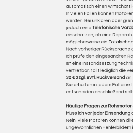
utilizzo preciso nei meccanismi 
automatisch einen wirtschaftl
In vielen Fällen können Motor
werden. Bei unklaren oder gren
jedoch eine
telefonische Vora
Il motore radio Somfy specializza
einschätzen, ob eine Reparatur
möglicherweise ein Totalschad
I motori radio Somfy Sunea e Orea 
Nach vorheriger Rücksprache g
sviluppati appositamente per ten
Ich prüfe den eingesandten Ro
Combinano una tecnologia di fine
Ist eine Instandsetzung technis
garantendo un movimento fluido du
vertretbar, fällt lediglich die 
30 € zzgl. evtl. Rückversand
an.
Questi motori possono essere co
Sie erhalten in jedem Fall ein
oppure tramite sistemi Smart H
entscheiden anschließend selb
versione io è possibile anche il co
massima flessibilità.
Häufige Fragen zur Rohrmotor
Muss ich vor jeder Einsendung
Ogni motore viene controllato, reg
Nein. Viele Motoren können di
prossimo utilizzo sotto sole, vento
ungewöhnlichen Fehlerbildern 