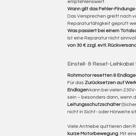
empfehlenswert.
Wann gilt das Fehler-Findung
Vantaggi rispetto a un nuovo acq
Das Versprechen greift nach v
Reparaturfähigkeit geprüft wer
Sostenibile:
Riparazione ecolog
Was passiert bei einem Total
radio collaudata rimane in uso.
Ist eine Reparatur nicht sinnvoll,
Conveniente:
Più economico ri
von 30 € zzgl. evtl. Rückversan
nuova installazione.
Nessuna nuova associazione:
I
Einstell- & Reset-Leihkabel
(p. es. Somfy TaHoma o Connexoo
impostazioni di fabbrica.
Rohrmotor resetten & Endlagen
Affidabile:
L’elettronica viene t
Für das
Zurücksetzen auf Werk
se viene inviato un telecoman
Endlagen
kann bei vielen 230V-
Compatibile:
Supporta gli stand
sein – besonders dann, wenn 
retrofit.
Leitungsschutzschalter
(Siche
Verificato:
Ogni motore viene te
nicht in Sicht- oder Hörweite sit
funzionamento, eventuale port
Viele Antriebe quittieren den 
kurze Motorbewegung
. Mit ei