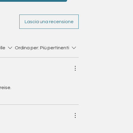
Lascia una recensione
lle
Ordina per:
Più pertinenti
reise.