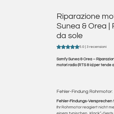
Riparazione mot
Sunea & Orea | 
da sole
Sulla base di 3 recensioni, la va
5.0 | 3 recensioni
Somfy Sunea & Orea – Riparazione
motori radio (RTS & io) per tend
Il tuo motore Somfy racconta:
Fehler-Findung Rohrmotor:
« Sono il motore radio per un’ombra
Fehler-Findungs-Versprechen 
Ihr Rohrmotor reagiert nicht me
« Da Thomas Reh la mia elettronic
einem typischen „Klack“-Gerä