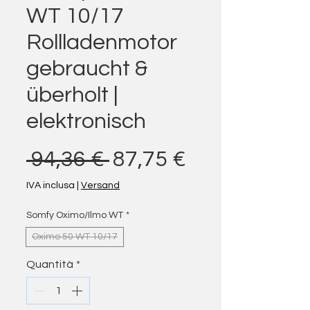
WT 10/17
Rollladenmotor
gebraucht &
überholt |
elektronisch
Prezzo regolare
Prezzo scon
 94,36 € 
87,75 €
IVA inclusa
|
Versand
Somfy Oximo/Ilmo WT
*
Oximo 50 WT 10/17
Quantità
*