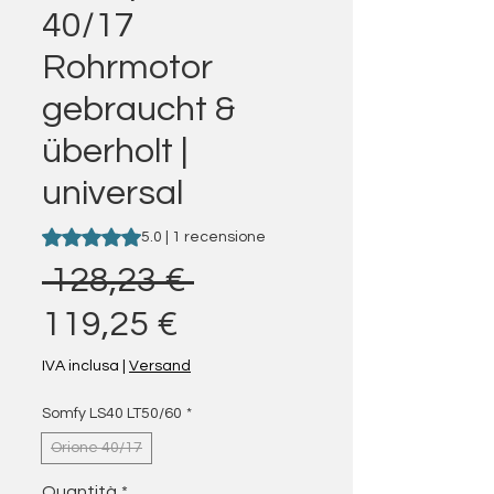
40/17
Rohrmotor
gebraucht &
überholt |
universal
Sulla base di 1 recensione, la valutazione è 5.0 su cinque 
5.0 | 1 recensione
Prezzo regolare
 128,23 € 
Prezzo scontato
119,25 €
IVA inclusa
|
Versand
Somfy LS40 LT50/60
*
Orione 40/17
Quantità
*