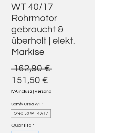
WT 40/17
Rohrmotor
gebraucht &
überholt | elekt.
Markise
Prezzo regolare
 162,90 € 
Prezzo scontato
151,50 €
IVA inclusa
|
Versand
Somfy Orea WT
*
Orea 50 WT 40/17
Quantità
*