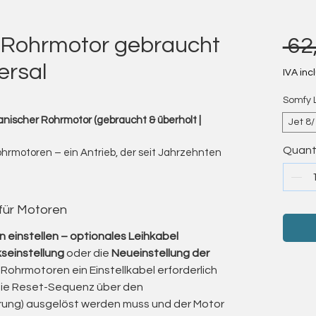
 Rohrmotor gebraucht
 62
ersal
IVA inc
Somfy 
nischer Rohrmotor (gebraucht & überholt |
Jet 8
Quant
Rohrmotoren – ein Antrieb, der seit Jahrzehnten
zuverlässig bewegt.“
otoren der Somfy LS- und LT-Serie an – die
mechanischen Rohrmotoren.
 für Motoren
h ihre außergewöhnliche Langlebigkeit,
chkeit aus.
 einstellen – optionales Leihkabel
S 60) sind bis heute in unzähligen Anlagen im
seinstellung
oder die
Neueinstellung der
chnische Qualität.
Rohrmotoren ein Einstellkabel erforderlich
ung in meinem eingetragenen
die Reset-Sequenz über den
terhin zuverlässige Arbeit, ohne dass hohe
rung) ausgelöst werden muss und der Motor
lette Neuanlage entstehen.