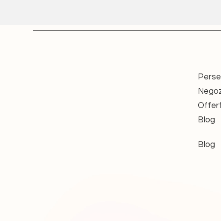
besonders für den nachhaltigen 
Umbauten an Wellen oder Halter
Nachhaltigkeit trifft auf Sicherhe
Durch die fachgerechte Aufberei
bewährten Antriebe – eine ress
Alle angebotenen Motoren werde
Perse
geprüft und erfüllen damit die g
Negoz
Funktion.
Offer
Jeder Motor stammt aus vertrau
Bestand und wird erst nach erfo
Blog
Zusätzliche Hinweise
Blog
Die im Angebot dargestellten B
Typenschilder oder Gehäusede
da Hersteller im Laufe der J
haben. In der jeweiligen Varia
angegeben.
Die Motoren werden standardm
Steckzapfen, Lager, Adapter 