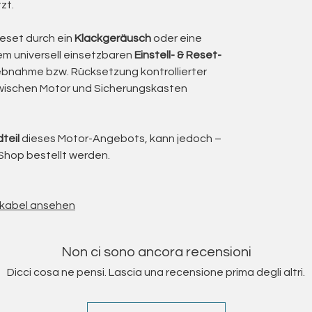
zt.
n würden ein Austausch der Adapter, Lager oder
Kosten im vier- bis fünfstelligen Eurobereich
Reset durch ein
Klackgeräusch
oder eine
 ist hier der wirtschaftlich und ökologisch
nem universell einsetzbaren
Einstell- & Reset-
riebnahme bzw. Rücksetzung kontrollierter
wischen Motor und Sicherungskasten
ndwerksbetrieb
 und Drehrichtung
teil
dieses Motor-Angebots, kann jedoch –
GPSR
Shop bestellt werden.
g und der mechanischen Kupplung
f ersetzt, sodass der Motor technisch geprüft
t.
ihkabel ansehen
big
-Serie gehören zu den vielseitigsten Antrieben
Non ci sono ancora recensioni
 Markisen, Rolltore und viele weitere
Dicci cosa ne pensi. Lascia una recensione prima degli altri.
, mechanisch justierbare Technik gefragt ist.
präzise Endabschaltung eignen sie sich