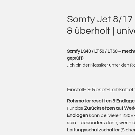
Somfy Jet 8/17
& überholt | univ
Somfy LS40 / LT50 / LT60 – mecha
geprüft)
„Ich bin der Klassiker unter den 
Rollläden, Markisen und Rolltore 
Ich biete Ihnen gebrauchte Rohrm
bewährten Klassiker unter den 
Einstell- & Reset-Leihkabel
Diese Motoren zeichnen sich durc
Robustheit und Wartungsfreundli
Rohrmotor resetten & Endlagen
Die älteren LS-Modelle (LS 50 / L
Für das
Zurücksetzen auf Werk
Einsatz – ein Zeichen für ihre te
Endlagen
kann bei vielen 230V-
Nach einer sorgfältigen Überhol
sein – besonders dann, wenn 
Handwerksbetrieb leisten sie wei
Leitungsschutzschalter
(Siche
Investitionskosten für eine komp