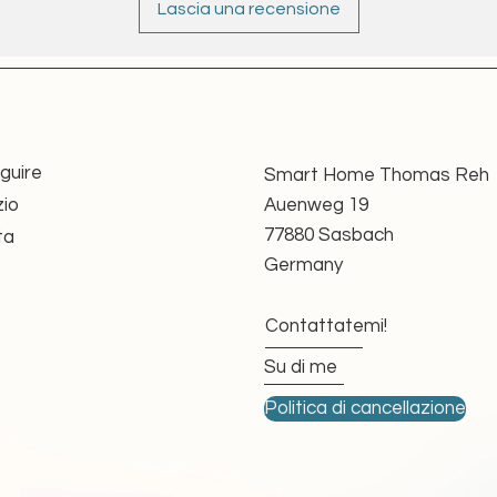
Lascia una recensione
Weiterbetrieb bestehender Anlagen, ohne
ungen.
it
tung verlängere ich die Lebensdauer dieser
ourcenschonende Alternative zum Neukauf.
n nach EU-Sicherheitsverordnung (GPSR)
guire
Smart Home Thomas Reh
eltenden Anforderungen an Sicherheit und
io
Auenweg 19
77880 Sasbach
ta
enswürdigen Quellen oder aus meinem eigenen
Germany
lgreicher Funktionsprüfung weitergegeben.
Contattatemi!
ilder dienen ausschließlich als Referenz.
Su di me
tails können produktionsbedingt abweichen,
ahre ihre Serienkennzeichnungen geändert
Politica di cancellazione
ntenbeschreibung ist stets der exakte Motortyp
äßig ohne Zubehör angeboten. Falls Sie
oder Anschlusskabel benötigen, können Sie