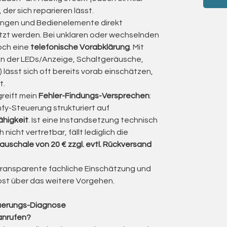
der sich reparieren lässt.
alte Zeitpläne ein, Tag für Tag.“
rungen und Bedienelemente direkt
t habe ich mich gemeldet – meine Relais
zt werden. Bei unklaren oder wechselnden
kel, doch bei Thomas Reh bekomme ich mein
och eine
telefonische Vorabklärung
. Mit
ten der LEDs/Anzeige, Schaltgeräusche,
 lässt sich oft bereits vorab einschätzen,
Steuerungen
t.
ronis Uno L Comfort
– viele dieser Steuerungen
reift mein
Fehler-Findungs-Versprechen
:
und bilden die Schaltzentrale alter wie neuer
fy-Steuerung strukturiert auf
erechte Reparatur bringt diese zuverlässigen
ähigkeit
. Ist eine Instandsetzung technisch
ohne Eingriff in die bestehende
h nicht vertretbar, fällt lediglich die
uch durch modernere, nicht passende Designs.
uschale von 20 € zzgl. evtl. Rückversand
schaffung
e transparente fachliche Einschätzung und
ibt im System – keine Neuinstallation oder
st über das weitere Vorgehen.
tiger als Neuanschaffung oder komplette
euerungs-Diagnose
.
chung in Optik oder Bedienlogik, perfekt für
 anrufen?