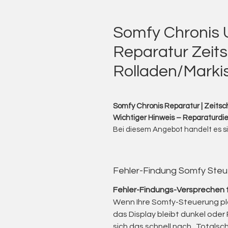
Somfy Chronis 
Reparatur Zeits
Rolladen/Marki
Somfy Chronis Reparatur | Zeitsch
Wichtiger Hinweis – Reparaturdie
Bei diesem Angebot handelt es si
Reparaturdienstleistung. Es wird 
Gegenstand des Vertrages ist d
eingesandten Steuerung. Die ein
Fehler-Findung Somfy Ste
des Kunden.
Mit der Einsendung der Steuerun
Fehler-Findungs-Versprechen 
Reparaturdienstleistung und verla
Wenn Ihre Somfy-Steuerung plöt
beginnt.
das Display bleibt dunkel oder 
sich das schnell nach „Totalsch