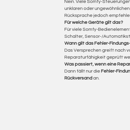
bestehende Anlagen.
Nein. Viele Somfy-Steuerungen
Schnell:
Reparatur in 1–2 Arb
unklaren oder ungewöhnlichen F
langwierige Neukonfiguration.
Rücksprache jedoch empfehle
Kein Eingriff in die Installation:
Für welche Geräte gilt das?
vorhandenen Trägerrahmen h
Für viele Somfy-Bedienelement
werden. Nach der Instandsetz
Schalter, Sensor-/Automatikst
Verdrahtung einfach wieder e
Wann gilt das Fehler-Findung
Qualitätsprüfung:
Alle reparie
Das Versprechen greift nach v
Sicherheit geprüft.
Reparaturfähigkeit geprüft wer
Was passiert, wenn eine Reparat
Diese Reparatur gilt für eines de
Dann fällt nur die
Fehler-Findun
Die Steuerung gibt beim Betäti
Rückversand
an.
Geräusch von sich.
Relais gehen nicht in Selbst
Motoren.
Bei Steuerungen mit LCD-Displ
Taste.
Bei Zeitschaltuhren: Uhrzeit
verloren.
Keine Reaktion der Steuerung