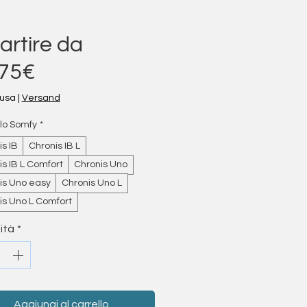
artire da
Prezzo scontato
,75€
lusa
|
Versand
lo Somfy
*
s IB
Chronis IB L
s IB L Comfort
Chronis Uno
is Uno easy
Chronis Uno L
is Uno L Comfort
ità
*
Aggiungi al carrello