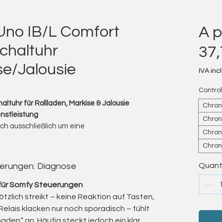
Uno IB/L Comfort
A p
chaltuhr
37
se/Jalousie
IVA inc
Control
altuhr für Rollladen, Markise & Jalousie
Chroni
nstleistung
Chroni
ch ausschließlich um eine
Chron
keine Steuerung verkauft.
Chron
ie fachgerechte Reparatur der vom Kunden
gesandte Sterunung bleibt jederzeit Eigentum
uerungen: Diagnose
Quant
g beauftragt der Kunde die
für Somfy Steuerungen
ngt, dass diese vor Ablauf der Widerrufsfrist
zlich streikt – keine Reaktion auf Tasten,
Relais klacken nur noch sporadisch – fühlt
aden“ an. Häufig steckt jedoch ein klar