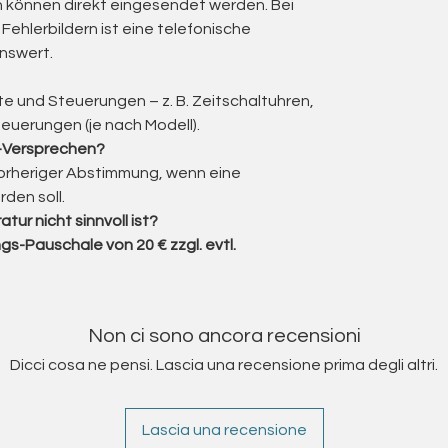
 können direkt eingesendet werden. Bei
eitstagen nach Wareneingang, keine
ehlerbildern ist eine telefonische
nswert.
Die Steuerung muss lediglich aus dem
erausgezogen und zur Reparatur gegeben
e und Steuerungen – z. B. Zeitschaltuhren,
ung kann sie ohne Änderungen an der
euerungen (je nach Modell).
ingesteckt und sofort verwendet werden.
s-Versprechen?
rten Steuerungen werden auf Funktion und
orheriger Abstimmung, wenn eine
den soll.
ur nicht sinnvoll ist?
r folgenden Fehlerbilder
gs-Pauschale von 20 € zzgl. evtl.
gen der Auf- oder Ab-Taste nur ein „Klack“-
haltung – keine Bewegung der angeschlossenen
Non ci sono ancora recensioni
ay erlischt das Display beim Drücken einer
Dicci cosa ne pensi. Lascia una recensione prima degli altri.
 oder Programme gehen nach Stromausfall
Lascia una recensione
 auf Eingaben, LED- oder LCD-Anzeige bleibt