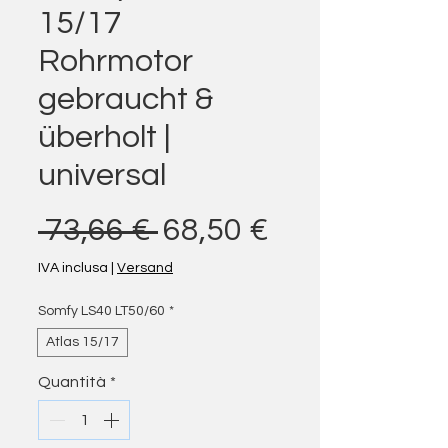
15/17
Rohrmotor
gebraucht &
überholt |
universal
Prezzo regolare
Prezzo scon
 73,66 € 
68,50 €
IVA inclusa
|
Versand
Somfy LS40 LT50/60
*
Atlas 15/17
Quantità
*