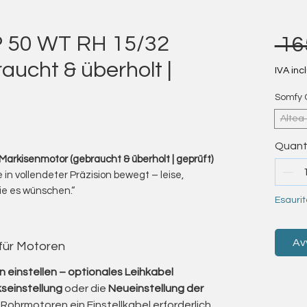
P 50 WT RH 15/32
 16
ucht & überholt |
IVA inc
Somfy 
Altea
alutazione è 5.0 su cinque stelle
Quant
arkisenmotor (gebraucht & überholt | geprüft)
e in vollendeter Präzision bewegt – leise,
ie es wünschen.“
Esaurit
y Orea WT Rohrmotoren an – die Profi-Lösung
onischer Endlagenerkennung.
r ihre außergewöhnliche Laufruhe, exakte
Av
 für Motoren
t, Kassettenmarkisen optimal zu schließen.
flächigen Gewerbemarkise – diese Motoren
 einstellen – optionales Leihkabel
en 10 Nm bis zu leistungsstarken 120 Nm,
seinstellung
oder die
Neueinstellung der
uverlässig und präzise bewegt werden können.
Rohrmotoren ein Einstellkabel erforderlich