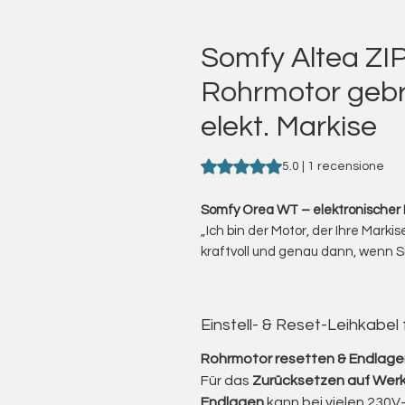
Somfy Altea ZI
Rohrmotor gebra
elekt. Markise
Sulla base di 1 recensione, la v
5.0 | 1 recensione
Somfy Orea WT – elektronischer M
„Ich bin der Motor, der Ihre Markis
kraftvoll und genau dann, wenn S
Ich biete Ihnen gebrauchte Somf
für Markisenantriebe mit elektr
Die Orea WT-Serie ist bekannt fü
Einstell- & Reset-Leihkabel
Endabschaltung und ihre Fähigkei
Vom kleinen Balkon bis zur groß
Rohrmotor resetten & Endlagen
bieten Drehmomente von kompakt
Für das
Zurücksetzen auf Werk
sodass selbst schwere Anlagen z
Endlagen
kann bei vielen 230V-