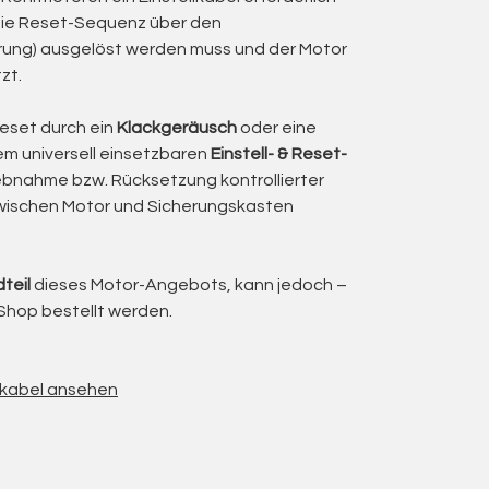
währleistet maximale Zuverlässigkeit und
die Reset-Sequenz über den
hen Schaltern, Automatiksteuerungen oder
rung) ausgelöst werden muss und der Motor
zt.
iell für anspruchsvolle Markisenlösungen
tion aus Kraft, Präzision und Langlebigkeit
Reset durch ein
Klackgeräusch
oder eine
nem universell einsetzbaren
Einstell- & Reset-
riebnahme bzw. Rücksetzung kontrollierter
ndwerksbetrieb
wischen Motor und Sicherungskasten
 und Drehrichtung
GPSR
teil
dieses Motor-Angebots, kann jedoch –
g und der mechanischen Kupplung
Shop bestellt werden.
f ersetzt, sodass der Motor technisch geprüft
t.
ihkabel ansehen
lenkarmmarkisen
fi unter den Markisenantrieben.
nung sorgt für einen perfekten
h der Kassettenmarkise sanft, aber fest