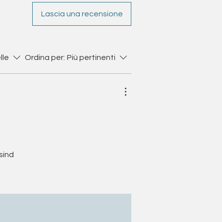
Lascia una recensione
lle
Ordina per:
Più pertinenti
sind