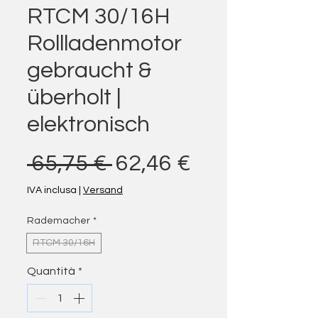
RTCM 30/16H
Rollladenmotor
gebraucht &
überholt |
elektronisch
Prezzo regolare
Prezzo scon
 65,75 € 
62,46 €
IVA inclusa
|
Versand
Rademacher
*
RTCM 30/16H
Quantità
*