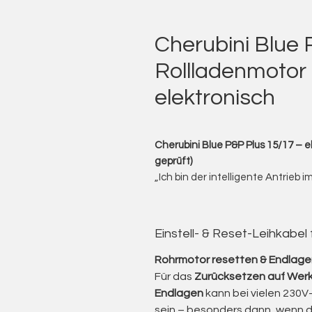
Cherubini Blue 
Rollladenmotor 
elektronisch
Cherubini Blue P&P Plus 15/17 – e
geprüft)
„Ich bin der intelligente Antrieb 
gemacht für moderne Rollladens
Ich biete Ihnen einen gebrauchte
einen elektronischen Antrieb mi
Einstell- & Reset-Leihkabel
integrierter Hinderniserkennung.
Die Blue-Serie von Cherubini steh
Rohrmotor resetten & Endlagen
besonders verschleißarme Techni
Für das
Zurücksetzen auf Werk
Ideal für den Austausch in best
Endlagen
kann bei vielen 230V-
moderne elektronische Lösung gef
sein – besonders dann, wenn 