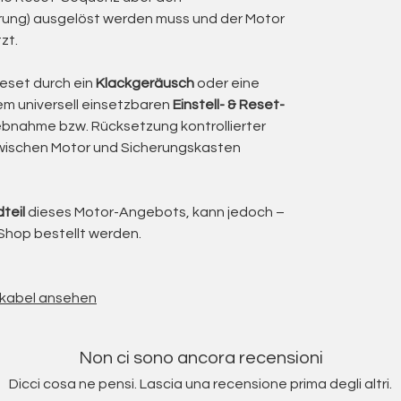
etragenen Handwerksbetrieb geprüft, gereinigt
rung) ausgelöst werden muss und der Motor
nung (GPSR) bewertet.
zt.
üftes Produkt, das zuverlässig arbeitet und
Reset durch ein
Klackgeräusch
oder eine
nem universell einsetzbaren
Einstell- & Reset-
ndwerksbetrieb
riebnahme bzw. Rücksetzung kontrollierter
ter Last
wischen Motor und Sicherungskasten
en Endabschaltung
ng gemäß GPSR
teil
dieses Motor-Angebots, kann jedoch –
g und Kupplung
Shop bestellt werden.
f ersetzt, sodass der Motor technisch geprüft
t.
ihkabel ansehen
lladenantriebe
 eignet sich besonders für Rollläden in Wohn-
präzise Endlagen und zusätzliche Sicherheit
Non ci sono ancora recensioni
scht sind.
g entfällt die klassische mechanische
Dicci cosa ne pensi. Lascia una recensione prima degli altri.