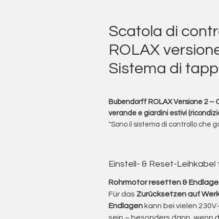
Scatola di cont
ROLAX versione 
Sistema di tapp
Bubendorff ROLAX Versione 2 – Ce
verande e giardini estivi (ricondiz
"Sono il sistema di controllo che
esistenti continuino a funzionare
disponibile."
In qualità di azienda di ristruttu
Einstell- & Reset-Leihkabel
professionali, offro il Bubendorff
testato per i sistemi di verande e g
Rohrmotor resetten & Endlagen
originale non funziona più o non è 
Für das
Zurücksetzen auf Werk
L'unità di controllo ROLAX qui off
Endlagen
kann bei vielen 230V-
viene venduta come usata perché
sein – besonders dann, wenn 