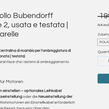
rollo Bubendorff
 19
2, usata e testata |
IVA inc
arelle
Zubehö
ROLAX
ntralina di ricambio per l'ombreggiatura di
Quant
ionata | testata)
 garantisce che i sistemi di ombreggiamento
 in modo affidabile, anche quando non sono più
razione e riparazione di sistemi di oscuramento
 für Motoren
 ROLAX versione 2 come controllo sostitutivo
iardini estivi esistenti, laddove il controllo
 einstellen – optionales Leihkabel
più affidabile.
seinstellung
oder die
Neueinstellung der
erta non è stata utilizzata in un sistema, ma
Rohrmotoren ein Einstellkabel erforderlich
 proviene da magazzino o da una liquidazione
die Reset-Sequenz über den