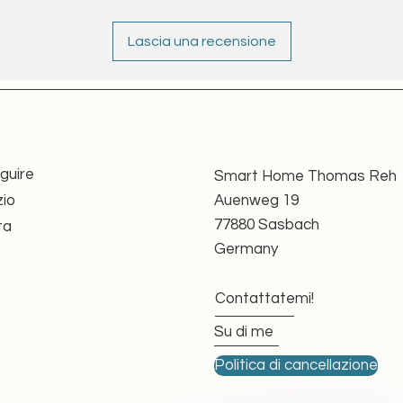
cificamente offerto come soluzione sostitutiva
Lascia una recensione
ono più disponibili, in particolare per:
o B. Somfy FTS JET RH GAUCHE
 Somfy APOLLO BRL GAUCHE
più prodotti da molti anni e non sono più
guire
Smart Home Thomas Reh
nto, in molti sistemi esistenti, la centralina
io
Auenweg 19
sto, anche se il motore stesso è ancora
77880 Sasbach
ta
Germany
controllo sostitutivo
Contattatemi!
Su di me
tenti: non è necessaria alcuna conversione ai
Politica di cancellazione
gettato per funzionare con i vecchi concetti di
L