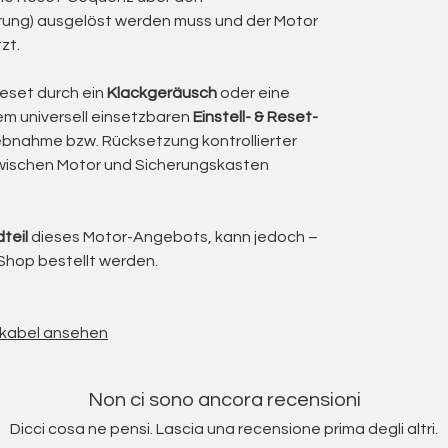
 come merce nuova presso il produttore.
rung) ausgelöst werden muss und der Motor
tata professionalmente e valutata dal punto di
zt.
venduta.
Reset durch ein
Klackgeräusch
oder eine
nem universell einsetzbaren
Einstell- & Reset-
riebnahme bzw. Rücksetzung kontrollierter
un'unità di controllo alimentata dalla rete
wischen Motor und Sicherungskasten
sicuro di sistemi di ombreggiamento motorizzati in:
teil
dieses Motor-Angebots, kann jedoch –
Shop bestellt werden.
tti in vetro installati in modo permanente
ihkabel ansehen
utazione e il controllo conforme al sistema dei
ed è progettato specificamente per le vecchie
.
Non ci sono ancora recensioni
Dicci cosa ne pensi. Lascia una recensione prima degli altri.