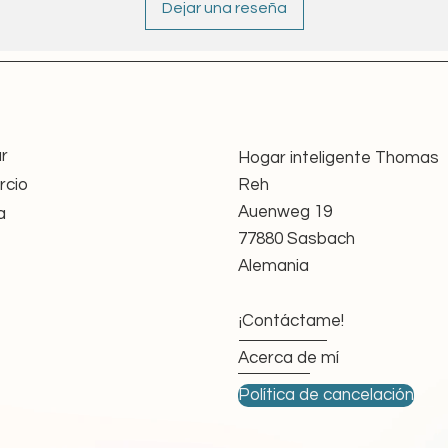
Dejar una reseña
Weiterbetrieb bestehender Anlagen, ohne
ungen.
it
tung verlängere ich die Lebensdauer dieser
ourcenschonende Alternative zum Neukauf.
n nach EU-Sicherheitsverordnung (GPSR)
r
Hogar inteligente Thomas
eltenden Anforderungen an Sicherheit und
cio
Reh
Auenweg 19
a
enswürdigen Quellen oder aus meinem eigenen
77880 Sasbach
lgreicher Funktionsprüfung weitergegeben.
Alemania
ilder dienen ausschließlich als Referenz.
¡Contáctame!
tails können produktionsbedingt abweichen,
ahre ihre Serienkennzeichnungen geändert
Acerca de mí
ntenbeschreibung ist stets der exakte Motortyp
Política de cancelación
äßig ohne Zubehör angeboten. Falls Sie
oder Anschlusskabel benötigen, können Sie