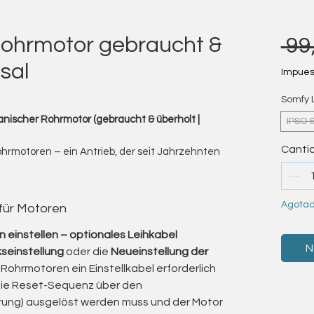
ohrmotor gebraucht &
 99
rsal
Impuest
Somfy 
nischer Rohrmotor (gebraucht & überholt |
IPSO 
Canti
Rohrmotoren – ein Antrieb, der seit Jahrzehnten
zuverlässig bewegt.“
otoren der Somfy LS- und LT-Serie an – die
mechanischen Rohrmotoren.
Agota
 für Motoren
h ihre außergewöhnliche Langlebigkeit,
chkeit aus.
 einstellen – optionales Leihkabel
N
S 60) sind bis heute in unzähligen Anlagen im
seinstellung
oder die
Neueinstellung der
chnische Qualität.
Rohrmotoren ein Einstellkabel erforderlich
ung in meinem eingetragenen
die Reset-Sequenz über den
terhin zuverlässige Arbeit, ohne dass hohe
rung) ausgelöst werden muss und der Motor
lette Neuanlage entstehen.