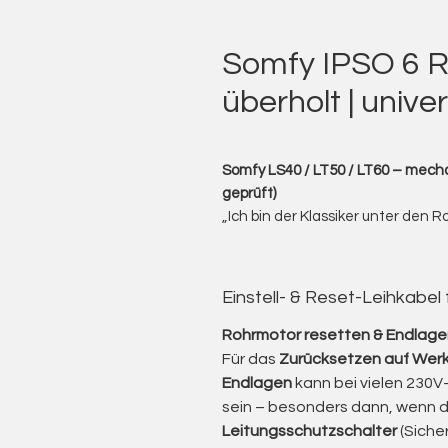
Somfy IPSO 6 R
überholt | unive
Somfy LS40 / LT50 / LT60 – mecha
geprüft)
„Ich bin der Klassiker unter den 
Rollläden, Markisen und Rolltore 
Ich biete Ihnen gebrauchte Rohrm
bewährten Klassiker unter den 
Einstell- & Reset-Leihkabel
Diese Motoren zeichnen sich durc
Robustheit und Wartungsfreundli
Rohrmotor resetten & Endlagen
Die älteren LS-Modelle (LS 50 / L
Für das
Zurücksetzen auf Werk
Einsatz – ein Zeichen für ihre te
Endlagen
kann bei vielen 230V-
Nach einer sorgfältigen Überhol
sein – besonders dann, wenn 
Handwerksbetrieb leisten sie wei
Leitungsschutzschalter
(Siche
Investitionskosten für eine komp