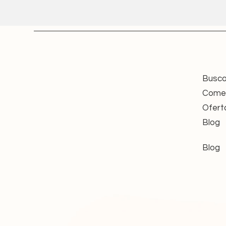
besonders für den nachhaltigen 
Umbauten an Wellen oder Halter
Nachhaltigkeit trifft auf Sicherhe
Durch die fachgerechte Aufberei
bewährten Antriebe – eine ress
Alle angebotenen Motoren werde
Busca
geprüft und erfüllen damit die g
Comer
Funktion.
Ofert
Jeder Motor stammt aus vertrau
Bestand und wird erst nach erfo
Blog
Zusätzliche Hinweise
Blog
Die im Angebot dargestellten B
Typenschilder oder Gehäusede
da Hersteller im Laufe der J
haben. In der jeweiligen Varia
angegeben.
Die Motoren werden standardm
Steckzapfen, Lager, Adapter 