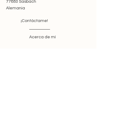
77880 Sasbach
Alemania
¡Contáctame!
Acerca de mí
Política de cancelación
El futuro de la vida: ¡diseñado por
mí para ti!
imprimir
Términos y condiciones
Protección de datos