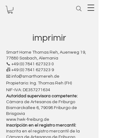
imprimir
Smart Home Thomas Reh, Auenweg 19,
77880 Sasbach, Alemania
📞
+49 (0) 7841 627323 0
📠
+49 (0) 7841 627323 9
📧
info@smarthomereh.de
Propietario: Ing. Thomas Reh (FH)
NIF-IVA: DE357271634
Autoridad supervisora competente:
Cámara de Artesanos de Friburgo
Bismarckallee 6, 79098 Friburgo de
Brisgovia
www.hwk-freiburg.de
Inscripción en el registro mercantil:
Inscrita en el registro mercantil de la
Cámara de Artesanos de Friburgo