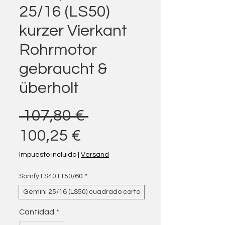
25/16 (LS50)
kurzer Vierkant
Rohrmotor
gebraucht &
überholt
Precio
 107,80 € 
Precio de oferta
100,25 €
Impuesto incluido
|
Versand
Somfy LS40 LT50/60
*
Gemini 25/16 (LS50) cuadrado corto
Cantidad
*