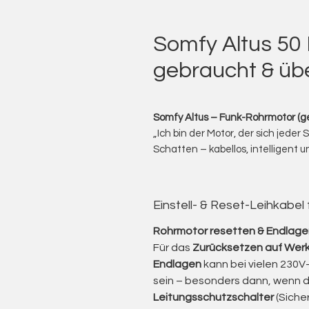
Somfy Altus 50
gebraucht & über
Somfy Altus – Funk-Rohrmotor (ge
„Ich bin der Motor, der sich jeder
Schatten – kabellos, intelligent u
Ich biete Ihnen gebrauchte Somf
Funkantrieb für Markisen und Roll
Die Altus-Serie verbindet die b
Einstell- & Reset-Leihkabel
Somfy) mit der modernen io-homec
bestehende Anlagen oder Smart
Rohrmotor resetten & Endlagen
Dank der integrierten Funktechnik
Für das
Zurücksetzen auf Werk
per Handsender, Wandtaster ode
Endlagen
kann bei vielen 230V-
Somfy TaHoma oder Connexoon.
sein – besonders dann, wenn 
Die Motoren gewährleisten eine 
Leitungsschutzschalter
(Siche
– z. B. Windsensoren, Sonnense