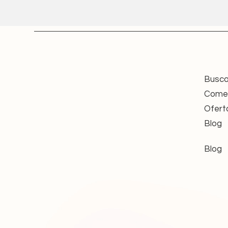
Steuerungen und klassische 
io-homecontrol®:
moderne, bid
– geeignet für Smart-Home-In
Steuerung.
Beide Funktechnologien garantier
Sonnen-, Wind- oder Witterungss
So kann die Markise bei starkem 
Busca
Rollladen bei Sonneneinstrahlun
Comer
Der Altus ermöglicht komfortable
Ofert
sichtbare Antenne oder aufwändig
Blog
Nachhaltigkeit trifft auf Sicherhe
Durch die fachgerechte Aufberei
Blog
hochwertigen Funkantriebe – ein
Alle angebotenen Motoren werden
Anforderungen an Sicherheit und
Jeder Funkmotor stammt aus ver
eigenen Bestand und wird erst na
weitergegeben.