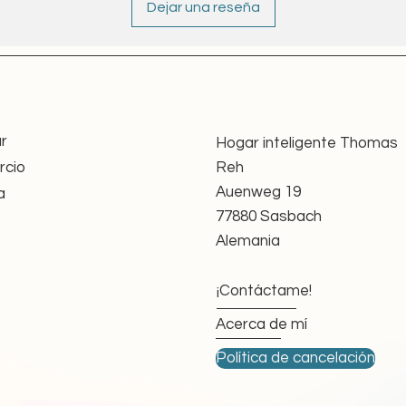
Dejar una reseña
Funkbedienungen.
irektionale Funklösung mit Statusrückmeldung
tegration, automatisierte Szenarien und App-
en eine stabile Verbindung zu Sensoren für 
chutz.
Wind automatisch eingefahren oder der 
r
Hogar inteligente Thomas
g geschlossen werden.
cio
Reh
, energieeffiziente Steuerung – ganz ohne 
Auenweg 19
a
e Kabelinstallation.
77880 Sasbach
it
Alemania
tung verlängere ich die Lebensdauer dieser
e nachhaltige Alternative zum Neukauf.
¡Contáctame!
 nach GPSR geprüft und erfüllen die aktuellen
 Funktion.
Acerca de mí
trauenswürdigen Quellen oder aus meinem
Política de cancelación
ch erfolgreicher Funktionsprüfung