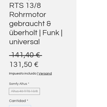
RTS 13/8
Rohrmotor
gebraucht &
überholt | Funk |
universal
Precio
 141,40 € 
Precio de oferta
131,50 €
Impuesto incluido
|
Versand
Somfy Altus
*
Altus 40 RTS 13/8
Cantidad
*