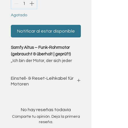
Agotado
Notificar al estar disponible
Somfy Altus – Funk-Rohrmotor
(gebraucht & überholt | geprüft)
„Ich bin der Motor, der sich jeder
Situation anpasst – ob Sonne, Wind
oder Schatten – kabellos, intelligent
Einstell- & Reset-Leihkabel für
und zuverlässig.“
Motoren
Ich biete Ihnen gebrauchte Somfy
Altus Funk-Rohrmotoren an – den
Rohrmotor resetten & Endlagen
Universal-Funkantrieb für Markisen
einstellen – optionales Leihkabel
und Rollläden.
Für das
Zurücksetzen auf
No hay reseñas todavía
Die Altus-Serie verbindet die
Werkseinstellung
oder die
Comparte tu opinión. Deja la primera
bewährte RTS-Funktechnologie
Neueinstellung der Endlagen
reseña.
(Radio Technology Somfy) mit der