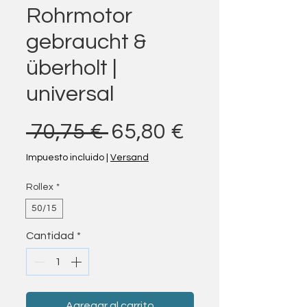
Rohrmotor
gebraucht &
überholt |
universal
Precio
Precio de of
 70,75 € 
65,80 €
Impuesto incluido
|
Versand
Rollex
*
50/15
Cantidad
*
Agregar al carrito