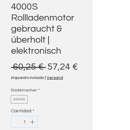
4000S
Rollladenmotor
gebraucht &
überholt |
elektronisch
Precio
Precio de of
 60,25 € 
57,24 €
Impuesto incluido
|
Versand
Rademacher
*
4000S
Cantidad
*