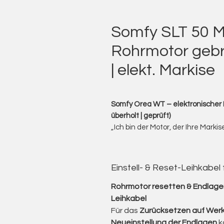
Somfy SLT 50 M
Rohrmotor gebr
| elekt. Markise
Somfy Orea WT – elektronischer 
überholt | geprüft)
„Ich bin der Motor, der Ihre Marki
leise, kraftvoll und genau dann, 
Ich biete Ihnen gebrauchte Som
Profi-Lösung für Markisenantriebe
Einstell- & Reset-Leihkabel
Endlagenerkennung.
Die Orea WT-Serie ist bekannt fü
Rohrmotor resetten & Endlagen
exakte Endabschaltung und ihre 
Leihkabel
optimal zu schließen.
Für das
Zurücksetzen auf Werk
Vom kleinen Balkon bis zur groß
Neueinstellung der Endlagen
k