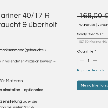
ariner 40/17 R
 168,00 €
aucht & überholt
TVA Incluse
|
Versa
Somfy Orea WT
*
SLT 50 Mariner 40/
Markisenmotor (gebraucht &
Quantité
*
se in vollendeter Präzision bewegt –
wenn Sie es wünschen.“
Rupture de stock
fy Orea WT Rohrmotoren an – die
 mit elektronischer
 für Motoren
Me notifier lors
r ihre außergewöhnliche Laufruhe,
 einstellen – optionales
Fähigkeit, Kassettenmarkisen
seinstellung
oder die
flächigen Gewerbemarkise – diese
ann bei vielen 230V-