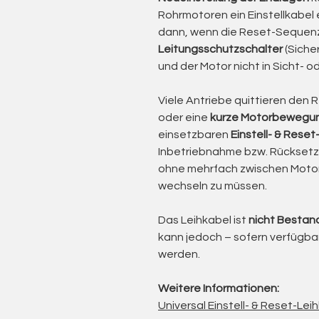
Motoren bieten Drehmomente von
Rohrmotoren ein Einstellkabel 
leistungsstarken 120 Nm, sodass 
dann, wenn die Reset-Sequen
und präzise bewegt werden könn
Leitungsschutzschalter
(Siche
Die kabelgebundene Steuerung g
und der Motor nicht in Sicht- od
Zuverlässigkeit und erlaubt den E
Automatiksteuerungen oder zent
Viele Antriebe quittieren den 
Somfy hat die Orea WT-Serie spez
oder eine
kurze Motorbewegu
Markisenlösungen entwickelt, bei
einsetzbaren
Einstell- & Reset
Präzision und Langlebigkeit entsc
Inbetriebnahme bzw. Rücksetzu
ohne mehrfach zwischen Moto
Prüfung und Aufbereitung im Ha
wechseln zu müssen.
Funktions- und Laufverhalten
Mechanische Endabschaltung
Das Leihkabel ist
nicht Bestand
Elektrische Sicherheit nach 
kann jedoch – sofern verfügbar
Zustand der Anschlussleitun
werden.
Verschleißteile werden bei Bedarf
technisch geprüft und sofort wied
Weitere Informationen:
Einsatzgebiet: Kassetten- & Ge
Universal Einstell- & Reset-Le