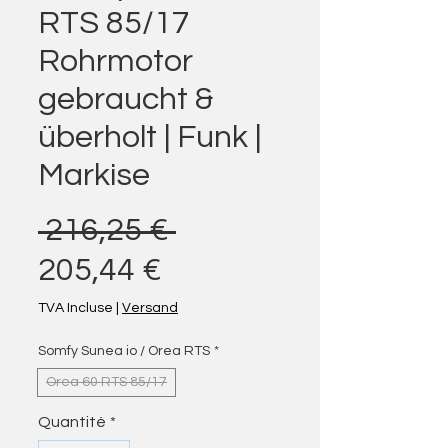
RTS 85/17
Rohrmotor
gebraucht &
überholt | Funk |
Markise
Prix original
 216,25 € 
Prix promotionnel
205,44 €
TVA Incluse
|
Versand
Somfy Sunea io / Orea RTS
*
Orea 60 RTS 85/17
Quantité
*