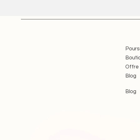
besonders für den nachhaltigen 
Umbauten an Wellen oder Halter
Nachhaltigkeit trifft auf Sicherhe
Durch die fachgerechte Aufberei
bewährten Antriebe – eine ress
Alle angebotenen Motoren werde
Pours
geprüft und erfüllen damit die g
Bouti
Funktion.
Offre
Jeder Motor stammt aus vertrau
Bestand und wird erst nach erfo
Blog
Zusätzliche Hinweise
Blog
Die im Angebot dargestellten B
Typenschilder oder Gehäusede
da Hersteller im Laufe der J
haben. In der jeweiligen Varia
angegeben.
Die Motoren werden standardm
Steckzapfen, Lager, Adapter 