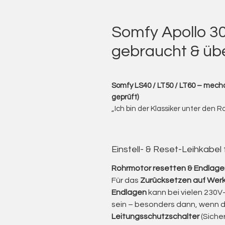
Somfy Apollo 3
gebraucht & über
Somfy LS40 / LT50 / LT60 – mecha
geprüft)
„Ich bin der Klassiker unter den 
Rollläden, Markisen und Rolltore 
Ich biete Ihnen gebrauchte Rohrm
bewährten Klassiker unter den 
Einstell- & Reset-Leihkabel
Diese Motoren zeichnen sich durc
Robustheit und Wartungsfreundli
Rohrmotor resetten & Endlagen
Die älteren LS-Modelle (LS 50 / L
Für das
Zurücksetzen auf Werk
Einsatz – ein Zeichen für ihre te
Endlagen
kann bei vielen 230V-
Nach einer sorgfältigen Überhol
sein – besonders dann, wenn 
Handwerksbetrieb leisten sie wei
Leitungsschutzschalter
(Siche
Investitionskosten für eine komp