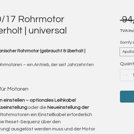
0/17 Rohrmotor
 94
holt | universal
TVA In
Somfy 
nischer Rohrmotor (gebraucht & überholt |
Apoll
Quant
Rohrmotoren – ein Antrieb, der seit Jahrzehnten
zuverlässig bewegt.“
otoren der Somfy LS- und LT-Serie an – die
mechanischen Rohrmotoren.
 für Motoren
h ihre außergewöhnliche Langlebigkeit,
chkeit aus.
 einstellen – optionales Leihkabel
S 60) sind bis heute in unzähligen Anlagen im
seinstellung
oder die
Neueinstellung der
chnische Qualität.
Rohrmotoren ein Einstellkabel erforderlich
ung in meinem eingetragenen
die Reset-Sequenz über den
terhin zuverlässige Arbeit, ohne dass hohe
rung) ausgelöst werden muss und der Motor
lette Neuanlage entstehen.