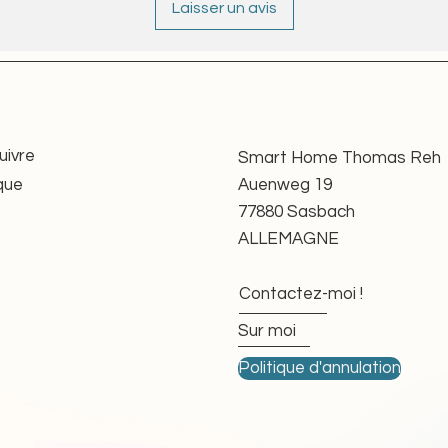
Laisser un avis
Weiterbetrieb bestehender Anlagen, ohne
ungen.
it
tung verlängere ich die Lebensdauer dieser
ourcenschonende Alternative zum Neukauf.
n nach EU-Sicherheitsverordnung (GPSR)
uivre
Smart Home Thomas Reh
eltenden Anforderungen an Sicherheit und
que
Auenweg 19
77880 Sasbach
enswürdigen Quellen oder aus meinem eigenen
ALLEMAGNE
lgreicher Funktionsprüfung weitergegeben.
Contactez-moi !
ilder dienen ausschließlich als Referenz.
Sur moi
tails können produktionsbedingt abweichen,
ahre ihre Serienkennzeichnungen geändert
Politique d'annulation
ntenbeschreibung ist stets der exakte Motortyp
äßig ohne Zubehör angeboten. Falls Sie
oder Anschlusskabel benötigen, können Sie