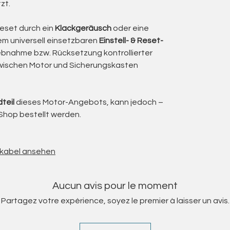
zt.
n würden ein Austausch der Adapter, Lager oder
Kosten im vier- bis fünfstelligen Eurobereich
Reset durch ein
Klackgeräusch
oder eine
 ist hier der wirtschaftlich und ökologisch
nem universell einsetzbaren
Einstell- & Reset-
riebnahme bzw. Rücksetzung kontrollierter
wischen Motor und Sicherungskasten
ndwerksbetrieb
 und Drehrichtung
teil
dieses Motor-Angebots, kann jedoch –
GPSR
Shop bestellt werden.
g und der mechanischen Kupplung
f ersetzt, sodass der Motor technisch geprüft
t.
ihkabel ansehen
big
-Serie gehören zu den vielseitigsten Antrieben
Aucun avis pour le moment
 Markisen, Rolltore und viele weitere
Partagez votre expérience, soyez le premier à laisser un avis.
, mechanisch justierbare Technik gefragt ist.
präzise Endabschaltung eignen sie sich