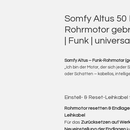
Somfy Altus 50
Rohrmotor gebr
| Funk | universa
Somfy Altus – Funk-Rohrmotor (ge
„Ich bin der Motor, der sich jeder
oder Schatten – kabellos, intellig
Ich biete Ihnen gebrauchte Somf
Universal-Funkantrieb für Markise
Die Altus-Serie verbindet die be
Einstell- & Reset-Leihkabel
Technology Somfy) mit der moder
wodurch sie flexibel in bestehe
Rohrmotor resetten & Endlagen
Systeme integriert werden kann.
Leihkabel
Dank der integrierten Funktechnik
Für das
Zurücksetzen auf Werk
steuern – per Handsender, Wandt
Neueinstellung der Endlagen
k