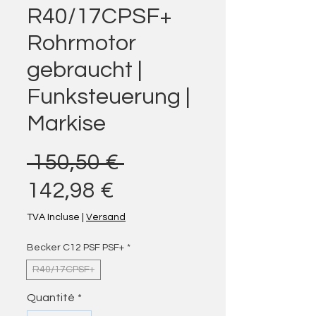
R40/17CPSF+
Rohrmotor
gebraucht |
Funksteuerung |
Markise
Prix original
 150,50 € 
Prix promotionnel
142,98 €
TVA Incluse
|
Versand
Becker C12 PSF PSF+
*
R40/17CPSF+
Quantité
*