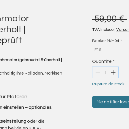
hrmotor
 59,00 € 
rholt |
TVA Incluse
|
Versa
eprüft
Becker M/M04
*
E15
rmotor (gebraucht & überholt |
Quantité
*
chhaltig Ihre Rollläden, Markisen
n können – gebraucht, fachgerecht
Rupture de stock
motoren der Becker Serie M/M04 an
 für Motoren
, die für ihre Langlebigkeit und
Me notifier lors
 einstellen – optionales
getragenen Handwerksbetrieb
nach den aktuellen EU-
seinstellung
oder die
) bewertet.
ann bei vielen 230V-