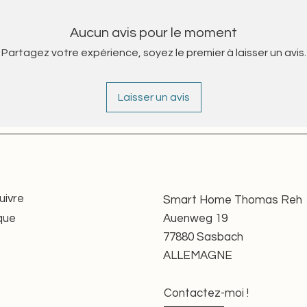
ndwerksbetrieb
Aucun avis pour le moment
 und Drehrichtung
Partagez votre expérience, soyez le premier à laisser un avis.
GPSR
 und Motorkopf
 ersetzt, sodass der Motor
Laisser un avis
er einsatzbereit ist.
it
ung verlängere ich die
be – eine nachhaltige Alternative
uivre
Smart Home Thomas Reh
en nach GPSR geprüft und
que
Auenweg 19
 Anforderungen an Funktion und
77880 Sasbach
aus vertrauenswürdigen Quellen
ALLEMAGNE
 und wird erst nach erfolgreicher
.
Contactez-moi !