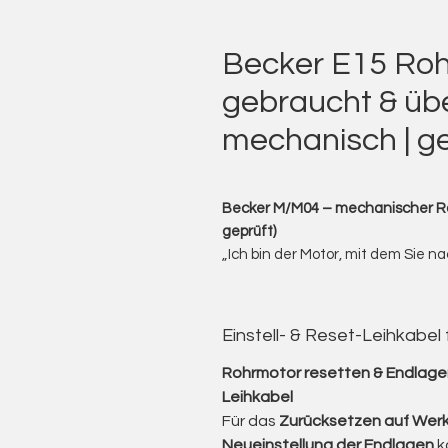
Becker E15 Ro
gebraucht & übe
mechanisch | g
Becker M/M04 – mechanischer Roh
geprüft)
„Ich bin der Motor, mit dem Sie na
oder Rolltore in Bewegung setze
überholt und technisch geprüft.“
Ich biete Ihnen gebrauchte Rohr
Einstell- & Reset-Leihkabel
– klassische mechanische Antriebe
robuste Technik bekannt sind.
Rohrmotor resetten & Endlagen
Jeder Motor wird in meinem ein
Leihkabel
gründlich gereinigt, geprüft und 
Für das
Zurücksetzen auf Werk
Sicherheitsanforderungen (GPSR
Neueinstellung der Endlagen
k