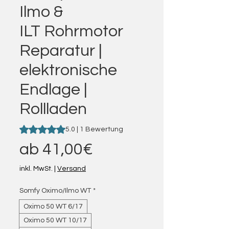
Ilmo &
ILT Rohrmotor
Reparatur |
elektronische
Endlage |
Rollladen
Das Rating beträgt 5.0 von fünf Sternen, basierend auf 1 
5.0 | 1 Bewertung
Sale-Preis
ab
41,00€
inkl. MwSt.
|
Versand
Somfy Oximo/Ilmo WT
*
Oximo 50 WT 6/17
Oximo 50 WT 10/17