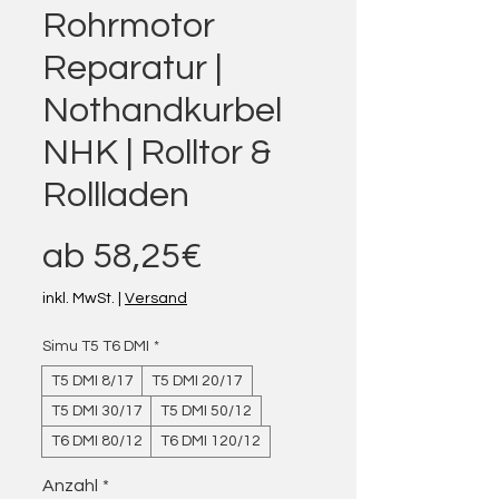
Rohrmotor
Reparatur |
Nothandkurbel
NHK | Rolltor &
Rollladen
Sale-Preis
ab
58,25€
inkl. MwSt.
|
Versand
Simu T5 T6 DMI
*
T5 DMI 8/17
T5 DMI 20/17
T5 DMI 30/17
T5 DMI 50/12
T6 DMI 80/12
T6 DMI 120/12
Anzahl
*