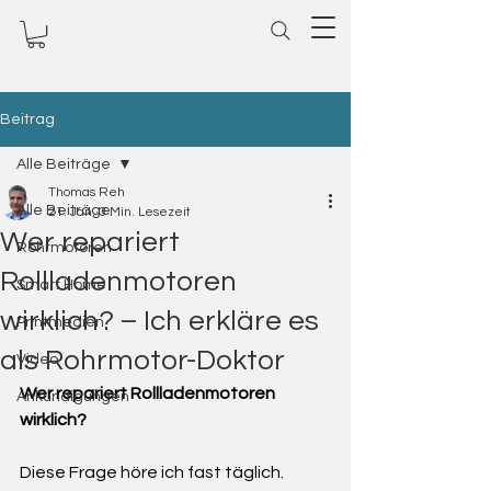
Beitrag
Alle Beiträge
Thomas Reh
Alle Beiträge
21. Jan.
3 Min. Lesezeit
Wer repariert
Rohrmotoren
Rollladenmotoren
Smart Home
wirklich? – Ich erkläre es
Printmedien
als Rohrmotor-Doktor
Video
Wer repariert Rollladenmotoren 
Ankündigungen
wirklich?
Diese Frage höre ich fast täglich. 