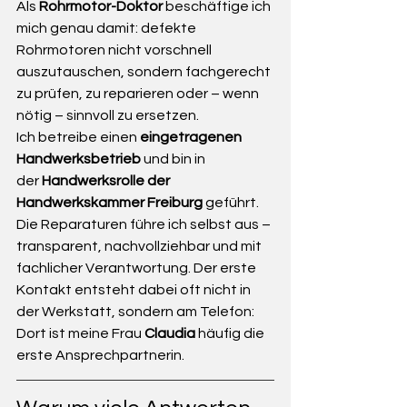
Als 
Rohrmotor-Doktor
 beschäftige ich 
mich genau damit: defekte 
Rohrmotoren nicht vorschnell 
auszutauschen, sondern fachgerecht 
zu prüfen, zu reparieren oder – wenn 
nötig – sinnvoll zu ersetzen.
Ich betreibe einen 
eingetragenen 
Handwerksbetrieb
 und bin in 
der 
Handwerksrolle der 
Handwerkskammer Freiburg
 geführt. 
Die Reparaturen führe ich selbst aus – 
transparent, nachvollziehbar und mit 
fachlicher Verantwortung. Der erste 
Kontakt entsteht dabei oft nicht in 
der Werkstatt, sondern am Telefon: 
Dort ist meine Frau 
Claudia
 häufig die 
erste Ansprechpartnerin.