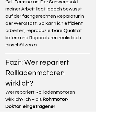
Ort-Termine an. Der Schwerpunkt 
meiner Arbeit liegt jedoch bewusst 
auf der fachgerechten Reparatur in 
der Werkstatt. So kann ich effizient 
arbeiten, reproduzierbare Qualität 
liefern und Reparaturen realistisch 
einschätzen.a
Fazit: Wer repariert 
Rollladenmotoren 
wirklich?
Wer repariert Rollladenmotoren 
wirklich? Ich – als 
Rohrmotor-
Doktor
, 
eingetragener 
Handwerksbetrieb der 
Handwerkskammer Freiburg
, wenn 
eine Reparatur sinnvoll ist. 