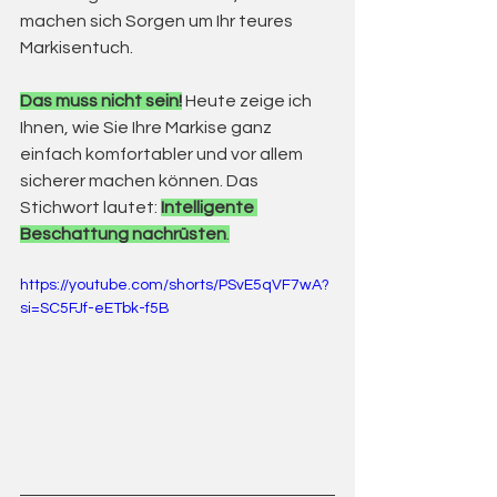
machen sich Sorgen um Ihr teures 
Markisentuch.
Das muss nicht sein!
 Heute zeige ich 
Ihnen, wie Sie Ihre Markise ganz 
einfach komfortabler und vor allem 
sicherer machen können. Das 
Stichwort lautet: 
Intelligente 
Beschattung nachrüsten
.
https://youtube.com/shorts/PSvE5qVF7wA?
si=SC5FJf-eETbk-f5B