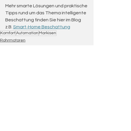
Mehr smarte Lösungen und praktische 
Tipps rund um das Thema intelligente 
Beschattung finden Sie hier im Blog 
z.B. 
Smart-Home Beschattung
Komfort
Automation
Markisen
Rohrmotoren
Smart Home
Video
Kontaktieren Sie
mich jetzt und
entdecken Sie die