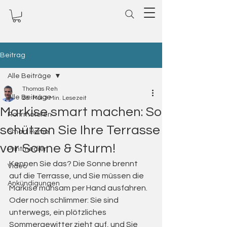
Beitrag
Alle Beiträge
Thomas Reh
Alle Beiträge
28. Mai
3 Min. Lesezeit
Markise smart machen: So
Rohrmotoren
schützen Sie Ihre Terrasse
Smart Home
vor Sonne & Sturm!
Printmedien
Kennen Sie das? Die Sonne brennt 
Video
auf die Terrasse, und Sie müssen die 
Ankündigungen
Markise mühsam per Hand ausfahren. 
Oder noch schlimmer: Sie sind 
unterwegs, ein plötzliches 
Sommergewitter zieht auf, und Sie 